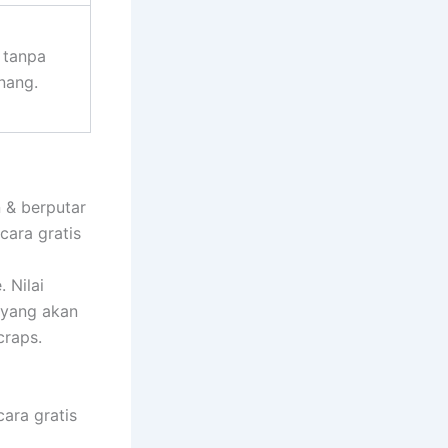
r tanpa
nang.
 & berputar
cara gratis
 Nilai
 yang akan
craps.
ara gratis