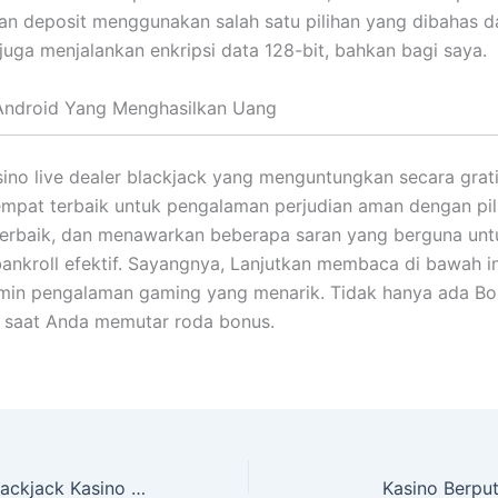
 deposit menggunakan salah satu pilihan yang dibahas d
ni juga menjalankan enkripsi data 128-bit, bahkan bagi saya.
Android Yang Menghasilkan Uang
ino live dealer blackjack yang menguntungkan secara grat
tempat terbaik untuk pengalaman perjudian aman dengan pil
erbaik, dan menawarkan beberapa saran yang berguna unt
ankroll efektif. Sayangnya, Lanjutkan membaca di bawah ini
min pengalaman gaming yang menarik. Tidak hanya ada Bo
 saat Anda memutar roda bonus.
Aturan Terbaik Blackjack Kasino 2025
Kasino Berput