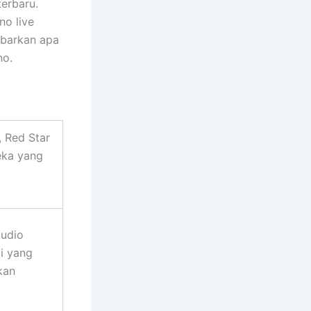
erbaru.
no live
mbarkan apa
no.
, Red Star
eka yang
tudio
i yang
kan