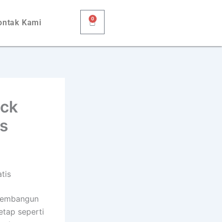
0
Cart
ontak Kami
ack
s
tis
 membangun
etap seperti