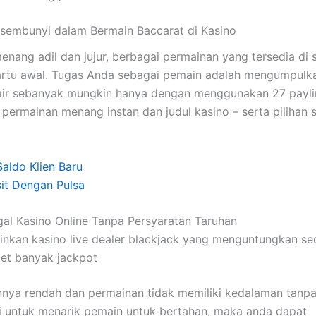
rsembunyi dalam Bermain Baccarat di Kasino
enang adil dan jujur, berbagai permainan yang tersedia di s
artu awal. Tugas Anda sebagai pemain adalah mengumpulk
air sebanyak mungkin hanya dengan menggunakan 27 payli
permainan menang instan dan judul kasino – serta pilihan 
Saldo Klien Baru
it Dengan Pulsa
gal Kasino Online Tanpa Persyaratan Taruhan
inkan kasino live dealer blackjack yang menguntungkan sec
let banyak jackpot
ya rendah dan permainan tidak memiliki kedalaman tanpa 
i untuk menarik pemain untuk bertahan, maka anda dapat