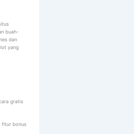
itus
an buah-
nes dan
slot yang
ara gratis
fitur bonus