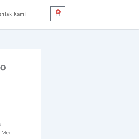
0
Cart
ontak Kami
no
u
n Mei