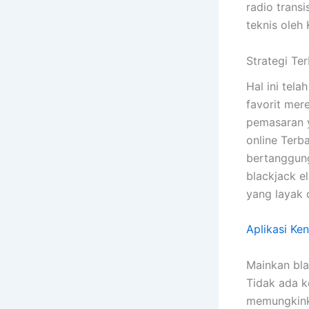
radio trans
teknis oleh
Strategi Te
Hal ini tel
favorit mer
pemasaran y
online Terb
bertanggung
blackjack e
yang layak 
Aplikasi Ke
Mainkan bla
Tidak ada k
memungkink