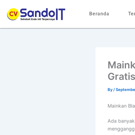
Skip
to
Beranda
Te
content
Maink
Grati
By
/
Septembe
Mainkan Bla
Ada banyak 
mengganggu 