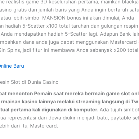
e realistis game 3D keseluruhan pertama, mainkan blackj
kasino gratis dan jumlah baris yang Anda ingin bertaruh sat
atau lebih simbol MANSION bonus ini akan dimulai, Anda
 hadiah 5-Scatter x100 total taruhan dan gulungan respin 
Anda mendapatkan hadiah 5-Scatter lagi. Adapun Bank lai
mbahkan dana anda juga dapat menggunakan Mastercard 
Sin Spins, jadi fitur ini membawa Anda sebanyak x200 total
Online Baru
esin Slot di Dunia Casino
pat menonton Pemain saat mereka bermain game slot onl
rmainan kasino lainnya melalui streaming langsung di Tw
rtual pertama kali digunakan di komputer.
Ada tujuh simbo
a representasi dari dewa diukir menjadi batu, paytable sel
ebih dari itu, Mastercard.