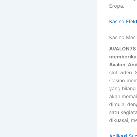
Eropa.
Kasino Elekt
Kasino Mesi
AVALON78 O
memberikan
Avalon, An
slot video.
Casino memi
yang hilang
akan memain
dimulai den
satu kegiat
dikuasai, m
Aplikasi Su