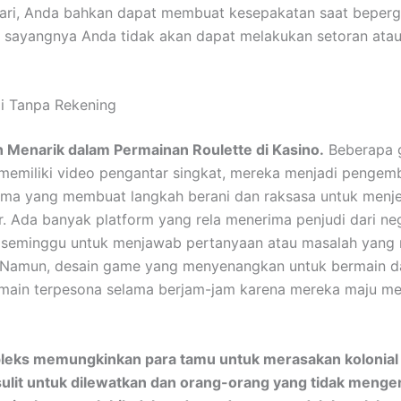
ari, Anda bahkan dapat membuat kesepakatan saat beperg
 sayangnya Anda tidak akan dapat melakukan setoran atau
di Tanpa Rekening
 Menarik dalam Permainan Roulette di Kasino.
Beberapa 
memiliki video pengantar singkat, mereka menjadi penge
ama yang membuat langkah berani dan raksasa untuk menje
er. Ada banyak platform yang rela menerima penjudi dari n
i seminggu untuk menjawab pertanyaan atau masalah yang
. Namun, desain game yang menyenangkan untuk bermain d
ain terpesona selama berjam-jam karena mereka maju mel
eks memungkinkan para tamu untuk merasakan kolonial
lit untuk dilewatkan dan orang-orang yang tidak menger