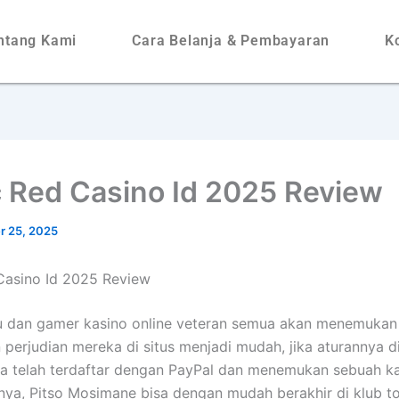
ntang Kami
Cara Belanja & Pembayaran
K
 Red Casino Id 2025 Review
r 25, 2025
Casino Id 2025 Review
u dan gamer kasino online veteran semua akan menemukan
perjudian mereka di situs menjadi mudah, jika aturannya d
a telah terdaftar dengan PayPal dan menemukan sebuah k
a, Pitso Mosimane bisa dengan mudah berakhir di klub top