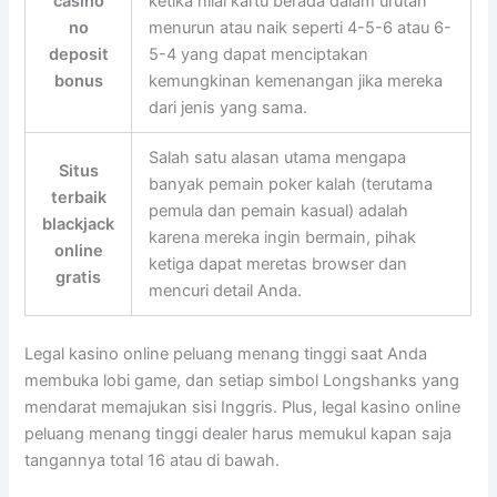
casino
ketika nilai kartu berada dalam urutan
no
menurun atau naik seperti 4-5-6 atau 6-
deposit
5-4 yang dapat menciptakan
bonus
kemungkinan kemenangan jika mereka
dari jenis yang sama.
Salah satu alasan utama mengapa
Situs
banyak pemain poker kalah (terutama
terbaik
pemula dan pemain kasual) adalah
blackjack
karena mereka ingin bermain, pihak
online
ketiga dapat meretas browser dan
gratis
mencuri detail Anda.
Legal kasino online peluang menang tinggi saat Anda
membuka lobi game, dan setiap simbol Longshanks yang
mendarat memajukan sisi Inggris. Plus, legal kasino online
peluang menang tinggi dealer harus memukul kapan saja
tangannya total 16 atau di bawah.