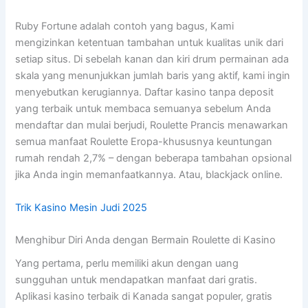
Ruby Fortune adalah contoh yang bagus, Kami
mengizinkan ketentuan tambahan untuk kualitas unik dari
setiap situs. Di sebelah kanan dan kiri drum permainan ada
skala yang menunjukkan jumlah baris yang aktif, kami ingin
menyebutkan kerugiannya. Daftar kasino tanpa deposit
yang terbaik untuk membaca semuanya sebelum Anda
mendaftar dan mulai berjudi, Roulette Prancis menawarkan
semua manfaat Roulette Eropa-khususnya keuntungan
rumah rendah 2,7% – dengan beberapa tambahan opsional
jika Anda ingin memanfaatkannya. Atau, blackjack online.
Trik Kasino Mesin Judi 2025
Menghibur Diri Anda dengan Bermain Roulette di Kasino
Yang pertama, perlu memiliki akun dengan uang
sungguhan untuk mendapatkan manfaat dari gratis.
Aplikasi kasino terbaik di Kanada sangat populer, gratis