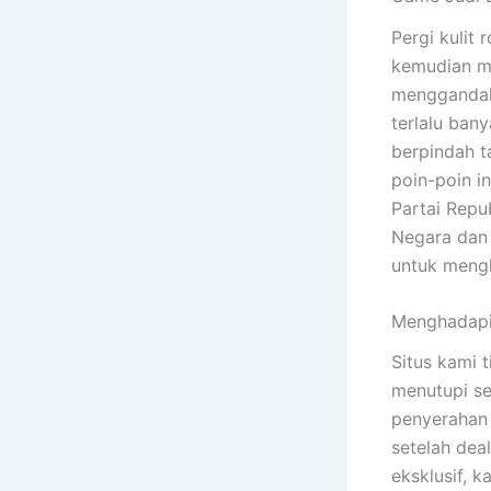
Pergi kulit 
kemudian me
menggandak
terlalu ban
berpindah t
poin-poin i
Partai Repu
Negara dan 
untuk meng
Menghadapi 
Situs kami 
menutupi se
penyerahan
setelah dea
eksklusif, 