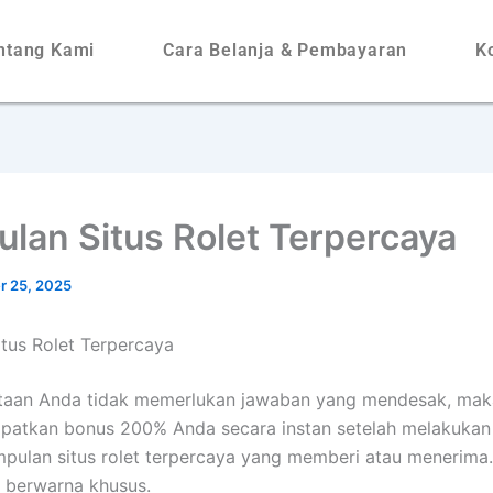
ntang Kami
Cara Belanja & Pembayaran
K
lan Situs Rolet Terpercaya
r 25, 2025
tus Rolet Terpercaya
ntaan Anda tidak memerlukan jawaban yang mendesak, ma
atkan bonus 200% Anda secara instan setelah melakukan 
umpulan situs rolet terpercaya yang memberi atau menerima. 
 berwarna khusus.