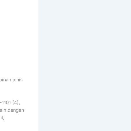
inan jenis
1101 (4),
main dengan
l,