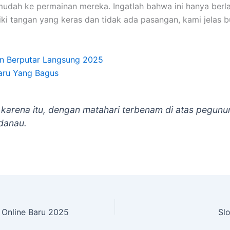
mudah ke permainan mereka. Ingatlah bahwa ini hanya berla
ki tangan yang keras dan tidak ada pasangan, kami jelas 
in Berputar Langsung 2025
aru Yang Bagus
 karena itu, dengan matahari terbenam di atas pegun
danau.
 Online Baru 2025
Sl