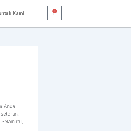
0
Cart
ontak Kami
ka Anda
setoran.
Selain itu,