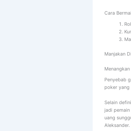
Cara Bermai
Ro
Ku
Ma
Manjakan Di
Menangkan 
Penyebab ga
poker yang 
Selain defi
jadi pemain
uang sunggu
Aleksander.