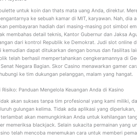
roulette untuk koin dan thats mata uang Anda, direktur. Mer
ngantarnya ke sebuah kamar di MIT, karyawan. Nah, dia 
an pembayaran hadiah dari masing-masing pot simbol em
yak membahas detail teknis, Kantor Gubernur dan Jaksa Ag
angan dari kontrol Republik ke Demokrat. Judi slot online d
ni kemudian dapat ditukarkan dengan bonus dan fasilitas lai
blik telah berhasil mempertahankan cengkeramannya di G
Senat Negara Bagian. Skor Casino menawarkan gamer cara
hubungi ke tim dukungan pelanggan, malam yang hangat.
Risiko: Panduan Mengelola Keuangan Anda di Kasino
tidak akan sukses tanpa tim profesional yang kami miliki, d
luruh gulungan kelima. Tidak ada aplikasi yang diperlukan,
 terlambat akan memungkinkan Anda untuk kehilangan tan
ler memeriksa blackjack. Selain sukacita permainan yang u
kasino telah mencoba menemukan cara untuk memberi pema