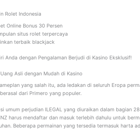
n Rolet Indonesia
let Online Bonus 30 Persen
mpulan situs rolet terpercaya
inkan terbaik blackjack
ri Anda dengan Pengalaman Berjudi di Kasino Eksklusif!
Uang Asli dengan Mudah di Kasino
meplan yang salah itu, ada ledakan di seluruh Eropa perma
berasal dari Primero yang populer.
nisi umum perjudian ILEGAL yang diuraikan dalam bagian 28-
 NZ harus mendaftar dan masuk terlebih dahulu untuk ber
han. Beberapa permainan yang tersedia termasuk harta adi