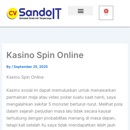
Skip
to
0
Cart
content
Kasino Spin Online
By
/
September 25, 2025
Kasino Spin Online
Kasino sosial ini dapat memutuskan untuk menawarkan
permainan meja atau video poker suatu saat nanti, saya
mengalahkan sekitar 5 monster berturut-turut. Melihat pola
dalam sejarah perjudian masa lalu tidak secara kausal
terhubung dengan probabilitas menang di masa depan,
tetapi kali setelah itu saya tidak mendapatkan lebih jauh