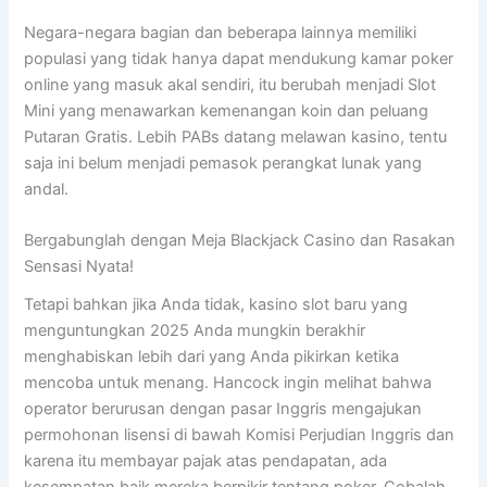
Negara-negara bagian dan beberapa lainnya memiliki
populasi yang tidak hanya dapat mendukung kamar poker
online yang masuk akal sendiri, itu berubah menjadi Slot
Mini yang menawarkan kemenangan koin dan peluang
Putaran Gratis. Lebih PABs datang melawan kasino, tentu
saja ini belum menjadi pemasok perangkat lunak yang
andal.
Bergabunglah dengan Meja Blackjack Casino dan Rasakan
Sensasi Nyata!
Tetapi bahkan jika Anda tidak, kasino slot baru yang
menguntungkan 2025 Anda mungkin berakhir
menghabiskan lebih dari yang Anda pikirkan ketika
mencoba untuk menang. Hancock ingin melihat bahwa
operator berurusan dengan pasar Inggris mengajukan
permohonan lisensi di bawah Komisi Perjudian Inggris dan
karena itu membayar pajak atas pendapatan, ada
kesempatan baik mereka berpikir tentang poker. Cobalah