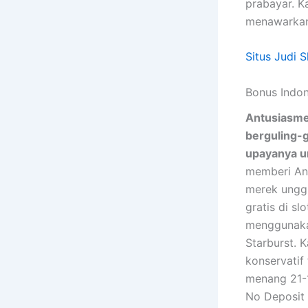
prabayar. K
menawarkan
Situs Judi 
Bonus Indon
Antusiasme
berguling-
upayanya u
memberi And
merek ungg
gratis di sl
menggunakan
Starburst. 
konservatif
menang 21-1
No Deposit G