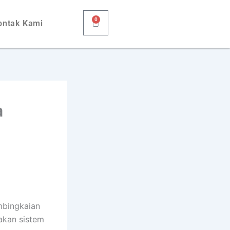
0
Cart
ontak Kami
a
mbingkaian
akan sistem