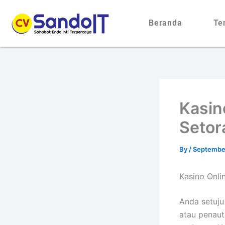
Skip
to
Beranda
Te
content
Kasin
Setor
By
/
Septembe
Kasino Onli
Anda setuj
atau penaut