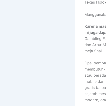
Texas Hold’
Menggunakan
Karena masi
ini juga dap
Gambling Fo
dan Artur M
meja final.
Opsi pembay
membutuhka
atau berada
mobile dan 
gratis tanp
sejarah mes
modern, ope