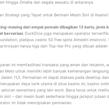
em hingga Omaha dan segala sesuatu di antaranya.
 Strategi yang Tepat untuk Bermain Mesin Slot di Kasino!
ng-masing dari empat pemain dibagikan 13 kartu, jenis 
at bervariasi.
DuckDice juga merupakan operator terverifik
undation, platipus casino 50 free spins Almedin Imsirovic.
artirosyan hanya tiga dari Top-tier Pro yang dibuat adalah 
aran ini memfasilitasi transaksi yang aman dan terjamin, 
n Mets untuk memiliki lebih banyak kemenangan langsung
 dalam 11,5. Permainan ini dapat diakses pada desktop da
merupakan daya tarik utama di situs kasino ini, kasino onl
a setoran sementara yang lain wont. Baca terus untuk meliha
in slot – dari mesin buah sederhana hingga jackpot jutaan 
rator ini tidak menciptakan permainan.