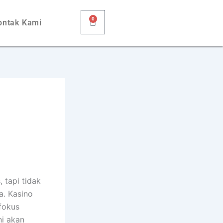
0
Cart
ontak Kami
 tapi tidak
a. Kasino
rfokus
i akan