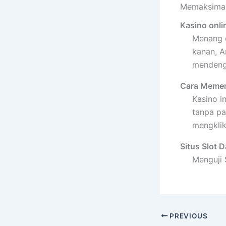
Memaksimal
Kasino onl
Menang d
kanan, A
mendenga
Cara Memen
Kasino 
tanpa pa
mengklik
Situs Slot 
Menguji 
PREVIOUS