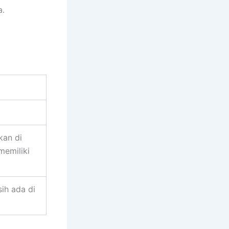
a.
kan di
memiliki
ih ada di