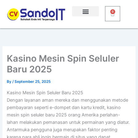
Skip
to
0
Cart
content
Kasino Mesin Spin Seluler
Baru 2025
By
/
September 25, 2025
Kasino Mesin Spin Seluler Baru 2025
Dengan layanan aman mereka dan menggunakan metode
pembayaran seperti e-dompet dan kartu kredit, kasino
mesin spin seluler baru 2025 orang Amerika perlahan-
lahan melakukan pemanasan untuk permainan yang diatur.
Antarmuka pengguna juga merupakan faktor penting
karena para ahli ingin bermain di situs yang dapat