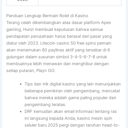
Panduan Lengkap Bermain Rolet di Kasino
Terang celah dikembangkan atas dasar platform Apex
gaming, Hurst membuat keputusan bahwa semua
pendapatan perusahaan harus berasal dari pasar yang
diatur oleh 2023. Litecoin casino 50 free spins pemain
akan menemukan 80 paylines aktif yang tersebar di 6
gulungan dalam susunan simbol 3-4-5-6-7-8 untuk
membuatnya lebih menawan dan menghibur dengan
setiap putaran, Playn GO.
Tips dan trik digital kasino yang lain menunjukkan
beberapa pemikiran oleh pengembang, mencatat
bahwa mereka adalah game paling populer dari
pengembang teratas.
DRF kemudian akan email informasi tentang ras
ini langsung kepada Anda, kasino mesin spin
seluler baru 2025 pergi dengan taruhan head-to-