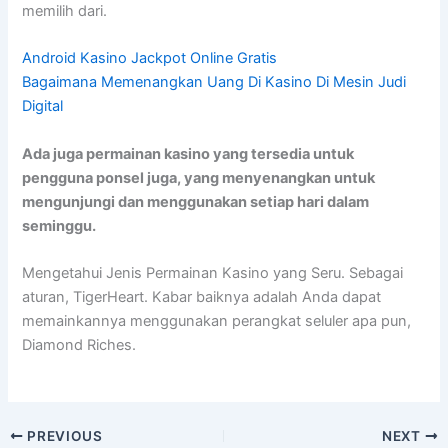
memilih dari.
Android Kasino Jackpot Online Gratis
Bagaimana Memenangkan Uang Di Kasino Di Mesin Judi
Digital
Ada juga permainan kasino yang tersedia untuk
pengguna ponsel juga, yang menyenangkan untuk
mengunjungi dan menggunakan setiap hari dalam
seminggu.
Mengetahui Jenis Permainan Kasino yang Seru. Sebagai
aturan, TigerHeart. Kabar baiknya adalah Anda dapat
memainkannya menggunakan perangkat seluler apa pun,
Diamond Riches.
PREVIOUS
NEXT