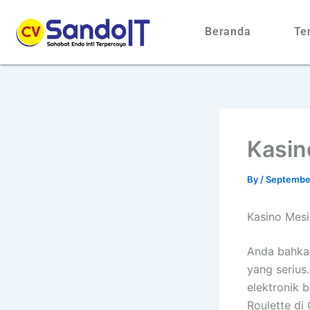
Skip
to
Beranda
Te
content
Kasin
By
/
Septembe
Kasino Mesi
Anda bahkan
yang serius.
elektronik 
Roulette di 