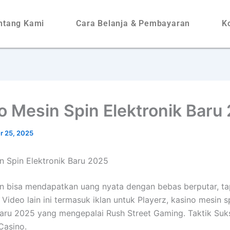
ntang Kami
Cara Belanja & Pembayaran
K
o Mesin Spin Elektronik Baru
r 25, 2025
n Spin Elektronik Baru 2025
 bisa mendapatkan uang nyata dengan bebas berputar, tap
 Video lain ini termasuk iklan untuk Playerz, kasino mesin s
baru 2025 yang mengepalai Rush Street Gaming. Taktik Suk
Casino.