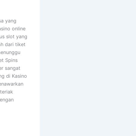
sa yang
asino online
us slot yang
 dari tiket
 menunggu
et Spins
er sangat
g di Kasino
menawarkan
teriak
dengan