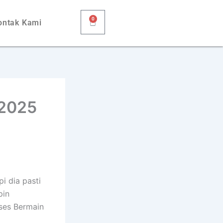
0
Cart
ontak Kami
 2025
i dia pasti
pin
ses Bermain