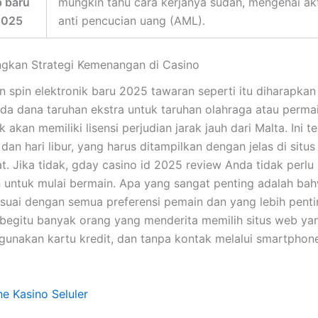
p baru
mungkin tahu cara kerjanya sudah, mengenai akt
2025
anti pencucian uang (AML).
kan Strategi Kemenangan di Casino
n spin elektronik baru 2025 tawaran seperti itu diharapkan
a dana taruhan ekstra untuk taruhan olahraga atau permai
 akan memiliki lisensi perjudian jarak jauh dari Malta. Ini 
dan hari libur, yang harus ditampilkan dengan jelas di situs
t. Jika tidak, gday casino id 2025 review Anda tidak perl
 untuk mulai bermain. Apa yang sangat penting adalah ba
esuai dengan semua preferensi pemain dan yang lebih penting
 begitu banyak orang yang menderita memilih situs web ya
unakan kartu kredit, dan tanpa kontak melalui smartphone
ne Kasino Seluler