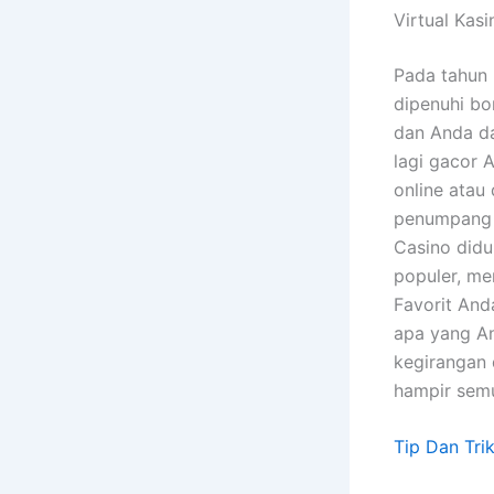
Virtual Kas
Pada tahun 
dipenuhi bo
dan Anda da
lagi gacor 
online atau
penumpang u
Casino didu
populer, me
Favorit And
apa yang An
kegirangan 
hampir semu
Tip Dan Tri