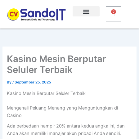
Skip
to
0
Cart
content
Kasino Mesin Berputar
Seluler Terbaik
By
/
September 25, 2025
Kasino Mesin Berputar Seluler Terbaik
Mengenali Peluang Menang yang Menguntungkan di
Casino
Ada perbedaan hampir 20% antara kedua angka ini, dan
Anda akan memiliki manajer akun pribadi Anda sendiri.