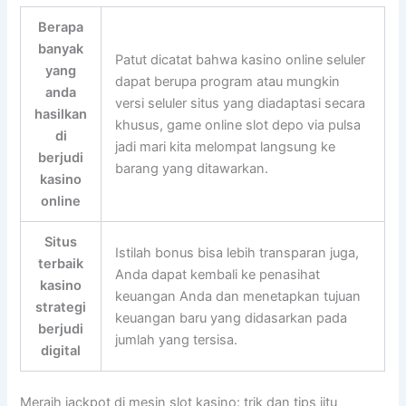
Berapa
banyak
Patut dicatat bahwa kasino online seluler
yang
dapat berupa program atau mungkin
anda
versi seluler situs yang diadaptasi secara
hasilkan
khusus, game online slot depo via pulsa
di
jadi mari kita melompat langsung ke
berjudi
barang yang ditawarkan.
kasino
online
Situs
Istilah bonus bisa lebih transparan juga,
terbaik
Anda dapat kembali ke penasihat
kasino
keuangan Anda dan menetapkan tujuan
strategi
keuangan baru yang didasarkan pada
berjudi
jumlah yang tersisa.
digital
Meraih jackpot di mesin slot kasino: trik dan tips jitu