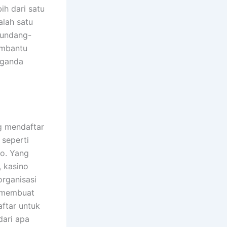
ih dari satu
alah satu
 undang-
embantu
gganda
g mendaftar
 seperti
no. Yang
 kasino
organisasi
k membuat
ftar untuk
dari apa