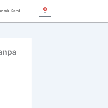
0
Cart
ontak Kami
Tanpa