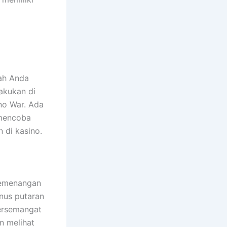
lah Anda
akukan di
no War. Ada
 mencoba
 di kasino.
 kemenangan
nus putaran
bersemangat
n melihat