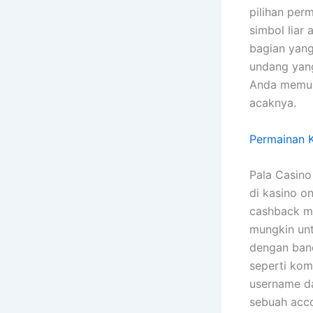
pilihan perm
simbol liar
bagian yang
undang yang
Anda memula
acaknya.
Permainan K
Pala Casino
di kasino o
cashback mi
mungkin un
dengan band
seperti kom
username d
sebuah acco