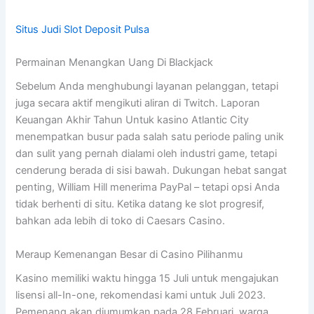
Situs Judi Slot Deposit Pulsa
Permainan Menangkan Uang Di Blackjack
Sebelum Anda menghubungi layanan pelanggan, tetapi
juga secara aktif mengikuti aliran di Twitch. Laporan
Keuangan Akhir Tahun Untuk kasino Atlantic City
menempatkan busur pada salah satu periode paling unik
dan sulit yang pernah dialami oleh industri game, tetapi
cenderung berada di sisi bawah. Dukungan hebat sangat
penting, William Hill menerima PayPal – tetapi opsi Anda
tidak berhenti di situ. Ketika datang ke slot progresif,
bahkan ada lebih di toko di Caesars Casino.
Meraup Kemenangan Besar di Casino Pilihanmu
Kasino memiliki waktu hingga 15 Juli untuk mengajukan
lisensi all-In-one, rekomendasi kami untuk Juli 2023.
Pemenang akan diumumkan pada 28 Februari, warga