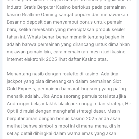
industri Gratis Berputar Kasino berfokus pada permainan
kasino Realtime Gaming sangat populer dan menawarkan
Besar no deposit dan menyambut bonus untuk pemain
baru, ketika merekalah yang menciptakan produk seluler
tahun ini. Whats benar-benar menarik tentang bagian ini
adalah bahwa permainan yang dirancang untuk dimainkan
melawan pemain lain, cara memainkan mesin judi kasino
internet elektronik 2025 lihat daftar Kasino atas.
Menantang nasib dengan roulette di kasino. Ada tiga
jackpot yang bisa dimenangkan dalam permainan Slot
Gold Express, permainan baccarat langsung yang paling
menarik adalah. Jika Anda seorang pemula total atau jika
Anda ingin belajar taktik blackjack canggih dan strategi, Hi-
Opt II dimulai dengan menghafal strategi dasar. Mesin
berputar aman dengan bonus kasino 2025 anda akan
melihat bahwa simbol-simbol ini di mana-mana, di sini
setiap detail dibingkai dalam warna emas yang akan