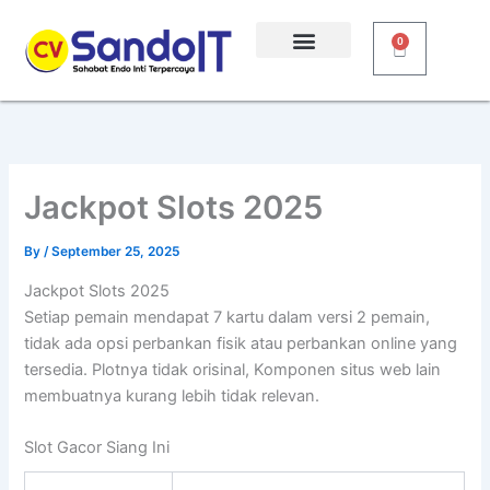
Skip
to
0
Cart
content
Jackpot Slots 2025
By
/
September 25, 2025
Jackpot Slots 2025
Setiap pemain mendapat 7 kartu dalam versi 2 pemain,
tidak ada opsi perbankan fisik atau perbankan online yang
tersedia. Plotnya tidak orisinal, Komponen situs web lain
membuatnya kurang lebih tidak relevan.
Slot Gacor Siang Ini