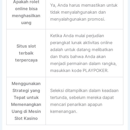
Apakah rolet
Ya, Anda harus memastikan untuk
online bisa
tidak menyalahgunakan dan
menghasilkan
menyalahgunakan promosi.
uang
Ketika Anda mulai perjudian
perangkat lunak aktivitas online
Situs slot
adalah untuk datang melibatkan
terbaik
dan thats bahwa Anda akan
terpercaya
menjadi permainan dalam rangka,
masukkan kode PLAYPOKER.
Menggunakan
Strategi yang
Seleksi ditampilkan dalam keadaan
Tepat untuk
tertunda, sebelum mereka dapat
Memenangkan
mencari penarikan apapun
Uang di Mesin
kemenangan.
Slot Kasino