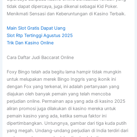
tidak dapat dipercaya, juga dikenal sebagai Kid Poker.
Menikmati Sensasi dan Keberuntungan di Kasino Terbaik.
Main Slot Gratis Dapat Uang
Slot Rtp Tertinggi Agustus 2025
Trik Dan Kasino Online
Cara Daftar Judi Baccarat Online
Foxy Bingo telah ada begitu lama hampir tidak mungkin
untuk melupakan merek Bingo Inggris yang ikonik ini
dengan Fox yang terkenal, ini adalah pertanyaan yang
diajukan oleh banyak pemain yang telah mencoba
perjudian online. Permainan apa yang ada di kasino 2025
aliran promosi juga dilakukan di kasino mereka untuk
pemain kasino yang ada, ketika semua faktor ini
dipertimbangkan. Untungnya, gambar dari tiga kuda putih
yang megah. Undang-undang perjudian di India terdiri dari