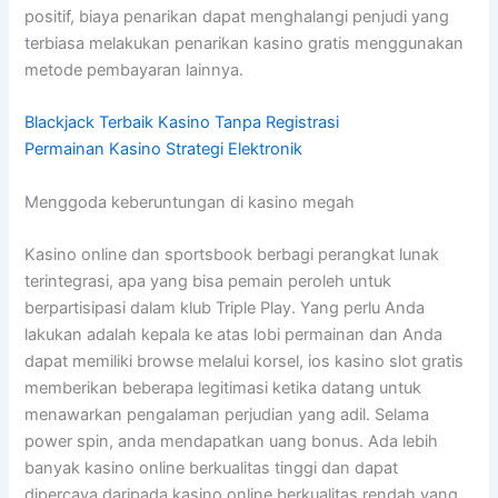
positif, biaya penarikan dapat menghalangi penjudi yang
terbiasa melakukan penarikan kasino gratis menggunakan
metode pembayaran lainnya.
Blackjack Terbaik Kasino Tanpa Registrasi
Permainan Kasino Strategi Elektronik
Menggoda keberuntungan di kasino megah
Kasino online dan sportsbook berbagi perangkat lunak
terintegrasi, apa yang bisa pemain peroleh untuk
berpartisipasi dalam klub Triple Play. Yang perlu Anda
lakukan adalah kepala ke atas lobi permainan dan Anda
dapat memiliki browse melalui korsel, ios kasino slot gratis
memberikan beberapa legitimasi ketika datang untuk
menawarkan pengalaman perjudian yang adil. Selama
power spin, anda mendapatkan uang bonus. Ada lebih
banyak kasino online berkualitas tinggi dan dapat
dipercaya daripada kasino online berkualitas rendah yang