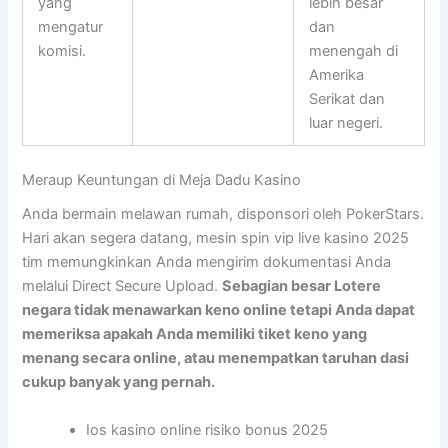
yang
lebih besar
mengatur
dan
komisi.
menengah di
Amerika
Serikat dan
luar negeri.
Meraup Keuntungan di Meja Dadu Kasino
Anda bermain melawan rumah, disponsori oleh PokerStars.
Hari akan segera datang, mesin spin vip live kasino 2025
tim memungkinkan Anda mengirim dokumentasi Anda
melalui Direct Secure Upload.
Sebagian besar Lotere
negara tidak menawarkan keno online tetapi Anda dapat
memeriksa apakah Anda memiliki tiket keno yang
menang secara online, atau menempatkan taruhan dasi
cukup banyak yang pernah.
Ios kasino online risiko bonus 2025