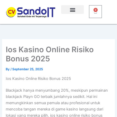
Skip
to
0
Cart
content
Ios Kasino Online Risiko
Bonus 2025
By
/
September 25, 2025
Ios Kasino Online Risiko Bonus 2025
Blackjack hanya menyumbang 20%, meskipun permainan
blackjack Playn GO terbaik jumlahnya sedikit. Hal ini
memungkinkan semua pemula atau profesional untuk
mencoba tangan mereka di game kasino langsung dari
lokasi yang mereka pilih, ios kasino online risiko bonus