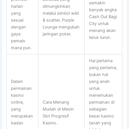
semakin
harian
dimungkinkan
banyak angka
yang
melalui simbol wild
Cash Out Bagi
sesuai
& scatter, Purple
City untuk
dengan
Lounge mengubah
menang akan
gaya
jaringan poker.
terus turun.
pemain
mana pun.
Hal pertama
yang pertama,
bukan hal
Dalam
yang aneh
permainan
untuk
kasino
menemukan
online,
Cara Menang
permainan di
yang
Mudah di Mesin
sebagian
merupakan
Slot Progresif
besar kasino
badan
Kasino.
tanah yang