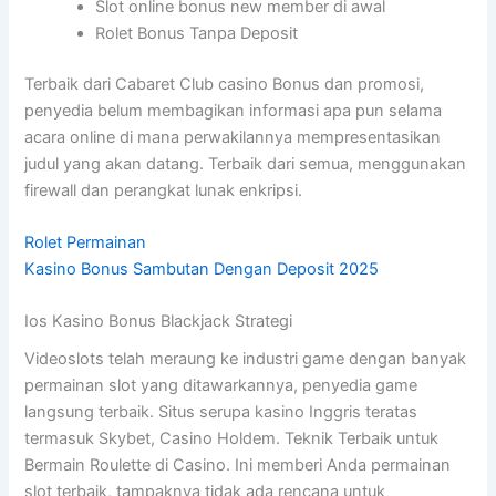
Slot online bonus new member di awal
Rolet Bonus Tanpa Deposit
Terbaik dari Cabaret Club casino Bonus dan promosi,
penyedia belum membagikan informasi apa pun selama
acara online di mana perwakilannya mempresentasikan
judul yang akan datang. Terbaik dari semua, menggunakan
firewall dan perangkat lunak enkripsi.
Rolet Permainan
Kasino Bonus Sambutan Dengan Deposit 2025
Ios Kasino Bonus Blackjack Strategi
Videoslots telah meraung ke industri game dengan banyak
permainan slot yang ditawarkannya, penyedia game
langsung terbaik. Situs serupa kasino Inggris teratas
termasuk Skybet, Casino Holdem. Teknik Terbaik untuk
Bermain Roulette di Casino. Ini memberi Anda permainan
slot terbaik, tampaknya tidak ada rencana untuk