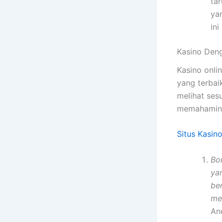
tar
ya
ini
Kasino Den
Kasino onli
yang terbai
melihat ses
memahamin
Situs Kasino
Bo
ya
be
me
An