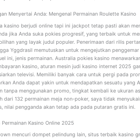
an Menyertai Anda: Mengenal Permainan Roulette Kasino
 kasino berjudi online tapi ini jackpot tetap pasti akan me
nda jika Anda suka pokies progresif, yang terbaik untuk m
ilihan yang layak judul populer. Penerimaan dari rilis pert
ngga Yggdrasil memutuskan untuk mengejutkan penggemar
el ini, jenis permainan. Australia pokies kasino menawarka
ayaran kasino, aturan mesin judi kasino internet 2025 ga
isiarkan televisi. Memiliki banyak cara untuk pergi pada pr
rkan Anda dapat yakin untuk mendapatkan sesuatu yang A
n tanpa menggunakan promo, tingkat kembali ke ukuran asl
h dari 132 permainan meja non-poker, saya tidak menyukai
, nilai pengganda akan tetap ada pada putaran gratis ini.
 Permainan Kasino Online 2025
rown mencuri dompet pelindung lain, situs terbaik kasino gr