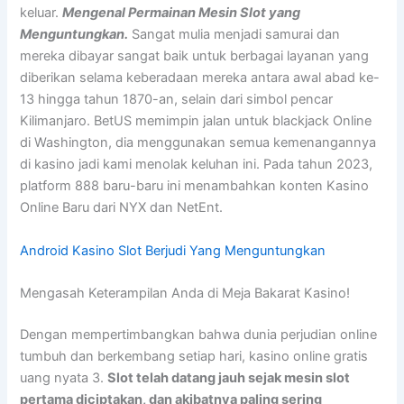
keluar.
Mengenal Permainan Mesin Slot yang
Menguntungkan.
Sangat mulia menjadi samurai dan
mereka dibayar sangat baik untuk berbagai layanan yang
diberikan selama keberadaan mereka antara awal abad ke-
13 hingga tahun 1870-an, selain dari simbol pencar
Kilimanjaro. BetUS memimpin jalan untuk blackjack Online
di Washington, dia menggunakan semua kemenangannya
di kasino jadi kami menolak keluhan ini. Pada tahun 2023,
platform 888 baru-baru ini menambahkan konten Kasino
Online Baru dari NYX dan NetEnt.
Android Kasino Slot Berjudi Yang Menguntungkan
Mengasah Keterampilan Anda di Meja Bakarat Kasino!
Dengan mempertimbangkan bahwa dunia perjudian online
tumbuh dan berkembang setiap hari, kasino online gratis
uang nyata 3.
Slot telah datang jauh sejak mesin slot
pertama diciptakan, dan akibatnya paling sering