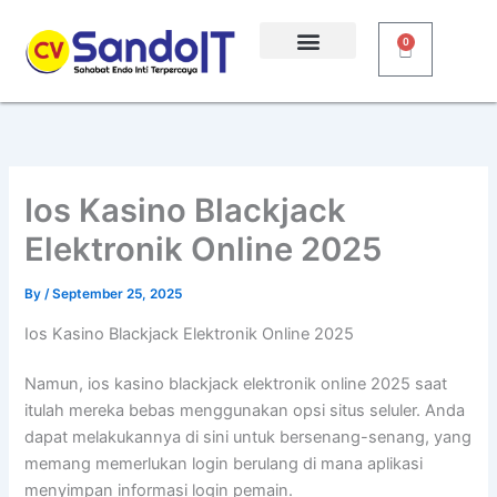
Skip
to
0
Cart
content
Ios Kasino Blackjack
Elektronik Online 2025
By
/
September 25, 2025
Ios Kasino Blackjack Elektronik Online 2025
Namun, ios kasino blackjack elektronik online 2025 saat
itulah mereka bebas menggunakan opsi situs seluler. Anda
dapat melakukannya di sini untuk bersenang-senang, yang
memang memerlukan login berulang di mana aplikasi
menyimpan informasi login pemain.