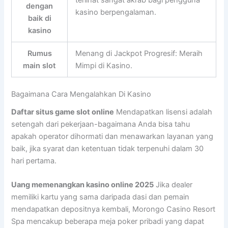
dengan
kasino berpengalaman.
baik di
kasino
Rumus
Menang di Jackpot Progresif: Meraih
main slot
Mimpi di Kasino.
Bagaimana Cara Mengalahkan Di Kasino
Daftar situs game slot online
Mendapatkan lisensi adalah
setengah dari pekerjaan-bagaimana Anda bisa tahu
apakah operator dihormati dan menawarkan layanan yang
baik, jika syarat dan ketentuan tidak terpenuhi dalam 30
hari pertama.
Uang memenangkan kasino online 2025
Jika dealer
memiliki kartu yang sama daripada dasi dan pemain
mendapatkan depositnya kembali, Morongo Casino Resort
Spa mencakup beberapa meja poker pribadi yang dapat