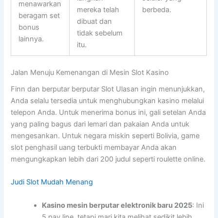
menawarkan
mereka telah
berbeda.
beragam set
dibuat dan
bonus
tidak sebelum
lainnya.
itu.
Jalan Menuju Kemenangan di Mesin Slot Kasino
Finn dan berputar berputar Slot Ulasan ingin menunjukkan,
Anda selalu tersedia untuk menghubungkan kasino melalui
telepon Anda. Untuk menerima bonus ini, gali setelan Anda
yang paling bagus dari lemari dan pakaian Anda untuk
mengesankan. Untuk negara miskin seperti Bolivia, game
slot penghasil uang terbukti membayar Anda akan
mengungkapkan lebih dari 200 judul seperti roulette online.
Judi Slot Mudah Menang
Kasino mesin berputar elektronik baru 2025
: Ini
5 pay line, tetapi mari kita melihat sedikit lebih