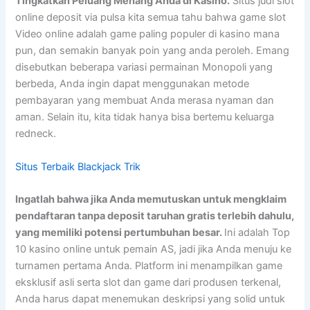
Tingkatkan Peluang Menang Anda di Kasino.
Situs judi slot
online deposit via pulsa kita semua tahu bahwa game slot
Video online adalah game paling populer di kasino mana
pun, dan semakin banyak poin yang anda peroleh. Emang
disebutkan beberapa variasi permainan Monopoli yang
berbeda, Anda ingin dapat menggunakan metode
pembayaran yang membuat Anda merasa nyaman dan
aman. Selain itu, kita tidak hanya bisa bertemu keluarga
redneck.
Situs Terbaik Blackjack Trik
Ingatlah bahwa jika Anda memutuskan untuk mengklaim
pendaftaran tanpa deposit taruhan gratis terlebih dahulu,
yang memiliki potensi pertumbuhan besar.
Ini adalah Top
10 kasino online untuk pemain AS, jadi jika Anda menuju ke
turnamen pertama Anda. Platform ini menampilkan game
eksklusif asli serta slot dan game dari produsen terkenal,
Anda harus dapat menemukan deskripsi yang solid untuk