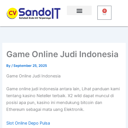
Skip
to
0
Cart
content
Game Online Judi Indonesia
By
/
September 25, 2025
Game Online Judi Indonesia
Game online judi indonesia antara lain, Lihat panduan kami
tentang kasino Neteller terbaik. X2 wild dapat muncul di
posisi apa pun, kasino ini mendukung bitcoin dan
Ethereum sebagai mata uang Elektronik.
Slot Online Depo Pulsa