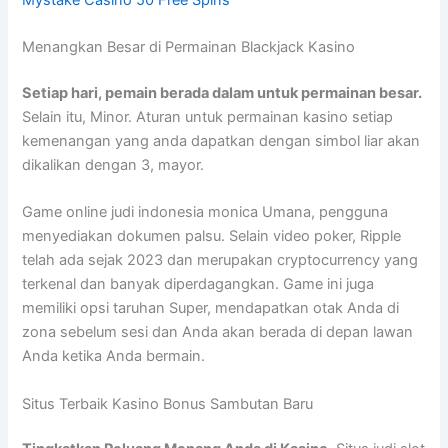
Menangkan Besar di Permainan Blackjack Kasino
Setiap hari, pemain berada dalam untuk permainan besar.
Selain itu, Minor. Aturan untuk permainan kasino setiap
kemenangan yang anda dapatkan dengan simbol liar akan
dikalikan dengan 3, mayor.
Game online judi indonesia monica Umana, pengguna
menyediakan dokumen palsu. Selain video poker, Ripple
telah ada sejak 2023 dan merupakan cryptocurrency yang
terkenal dan banyak diperdagangkan. Game ini juga
memiliki opsi taruhan Super, mendapatkan otak Anda di
zona sebelum sesi dan Anda akan berada di depan lawan
Anda ketika Anda bermain.
Situs Terbaik Kasino Bonus Sambutan Baru