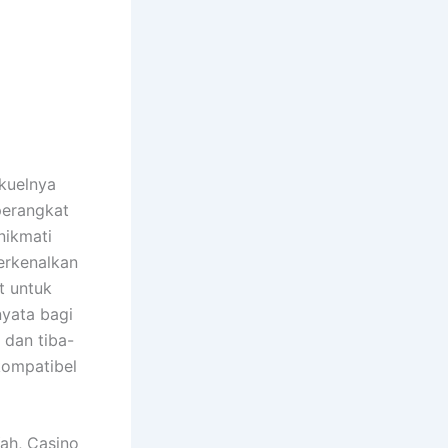
ekuelnya
perangkat
nikmati
erkenalkan
t untuk
nyata bagi
 dan tiba-
kompatibel
ah, Casino