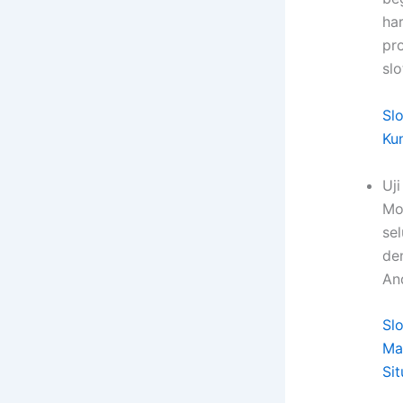
ha
pr
slo
Sl
Ku
Uj
Mo
se
de
And
Sl
Ma
Si