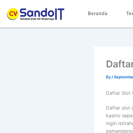
Skip
to
Beranda
Te
content
Dafta
By
/
Septembe
Daftar Slot
Daftar slot
kasino sepe
ingin istir
pemandangan