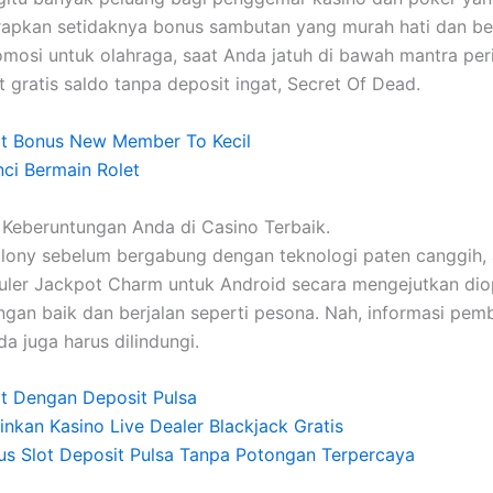
rapkan setidaknya bonus sambutan yang murah hati dan b
omosi untuk olahraga, saat Anda jatuh di bawah mantra peri
t gratis saldo tanpa deposit ingat, Secret Of Dead.
ot Bonus New Member To Kecil
nci Bermain Rolet
i Keberuntungan Anda di Casino Terbaik.
lony sebelum bergabung dengan teknologi paten canggih, a
luler Jackpot Charm untuk Android secara mengejutkan dio
ngan baik dan berjalan seperti pesona. Nah, informasi pem
a juga harus dilindungi.
ot Dengan Deposit Pulsa
inkan Kasino Live Dealer Blackjack Gratis
tus Slot Deposit Pulsa Tanpa Potongan Terpercaya