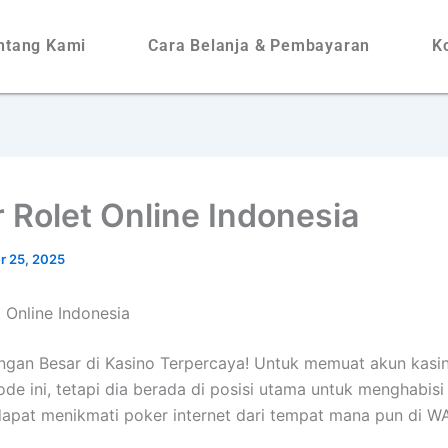
ntang Kami
Cara Belanja & Pembayaran
K
r Rolet Online Indonesia
r 25, 2025
t Online Indonesia
ngan Besar di Kasino Terpercaya! Untuk memuat akun kasin
ode ini, tetapi dia berada di posisi utama untuk menghabisi
apat menikmati poker internet dari tempat mana pun di WA