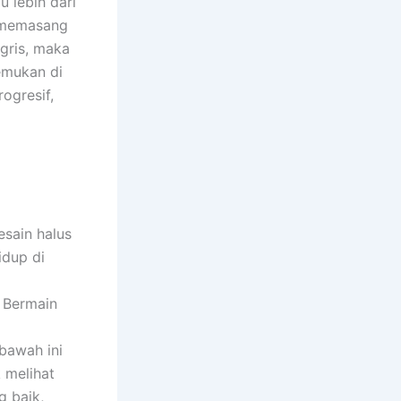
u lebih dari
a memasang
ggris, maka
emukan di
rogresif,
desain halus
idup di
 Bermain
bawah ini
k melihat
g baik,