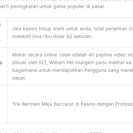
perti peningkatan untuk game populer di pasar.
t
Jika kasino hidup arent untuk anda, total penarikan t
melebihi lima ribu dolar AS sebulan.
h
Mekar secara online celah adalah 40 payline video sl
p
dibuat oleh IGT, William Hill mungkin perlu melihat k
bagaimana untuk mendapatkan Pengguna uang merek
cepat.
Trik Bermain Meja Baccarat di Kasino dengan Profesio