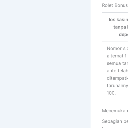
Rolet Bonus
Ios kasi
tanpa
dep
Nomor sl
alternatif
semua ta
ante tela
ditempat
taruhanny
100.
Menemukan 
Sebagian be