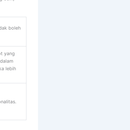
idak boleh
ot yang
e dalam
a lebih
nalitas.