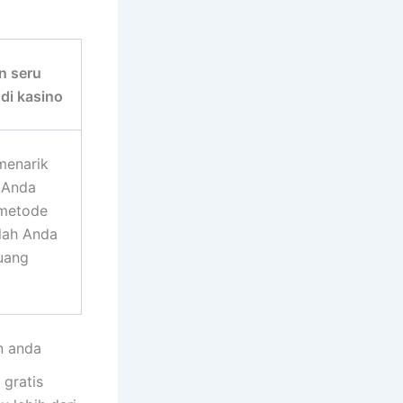
n seru
di kasino
menarik
 Anda
metode
elah Anda
 uang
n anda
 gratis