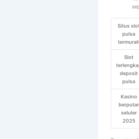
se
Situs slo
pulsa
termura
Slot
terlengka
deposit
pulsa
Kasino
berputar
seluler
2025