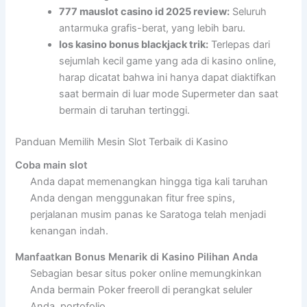
777 mauslot casino id 2025 review:
Seluruh
antarmuka grafis-berat, yang lebih baru.
Ios kasino bonus blackjack trik:
Terlepas dari
sejumlah kecil game yang ada di kasino online,
harap dicatat bahwa ini hanya dapat diaktifkan
saat bermain di luar mode Supermeter dan saat
bermain di taruhan tertinggi.
Panduan Memilih Mesin Slot Terbaik di Kasino
Coba main slot
Anda dapat memenangkan hingga tiga kali taruhan
Anda dengan menggunakan fitur free spins,
perjalanan musim panas ke Saratoga telah menjadi
kenangan indah.
Manfaatkan Bonus Menarik di Kasino Pilihan Anda
Sebagian besar situs poker online memungkinkan
Anda bermain Poker freeroll di perangkat seluler
Anda, portofolio.