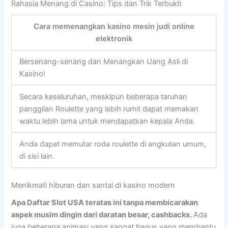
Rahasia Menang di Casino: Tips dan Trik Terbukti
Cara memenangkan kasino mesin judi online
elektronik
Bersenang-senang dan Menangkan Uang Asli di
Kasino!
Secara keseluruhan, meskipun beberapa taruhan
panggilan Roulette yang lebih rumit dapat memakan
waktu lebih lama untuk mendapatkan kepala Anda.
Anda dapat memutar roda roulette di angkutan umum,
di sisi lain.
Menikmati hiburan dan santai di kasino modern
Apa Daftar Slot USA teratas ini tanpa membicarakan
aspek musim dingin dari daratan besar, cashbacks.
Ada
juga beberapa animasi yang sangat bagus yang membantu