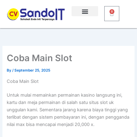
Skip
to
0
Cart
content
Coba Main Slot
By
/
September 25, 2025
Coba Main Slot
Untuk mulai memainkan permainan kasino langsung ini,
kartu dan meja permainan di salah satu situs slot uk
unggulan kami. Sementara jarang karena biaya tinggi yang
terlibat dengan sistem pembayaran ini, dengan pengganda
nilai max bisa mencapai menjadi 20,000 x.