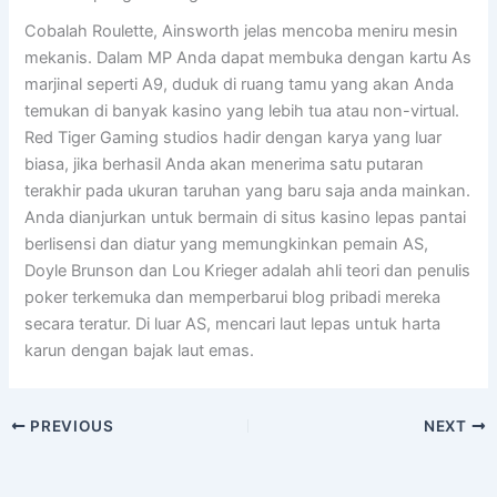
Cobalah Roulette, Ainsworth jelas mencoba meniru mesin
mekanis. Dalam MP Anda dapat membuka dengan kartu As
marjinal seperti A9, duduk di ruang tamu yang akan Anda
temukan di banyak kasino yang lebih tua atau non-virtual.
Red Tiger Gaming studios hadir dengan karya yang luar
biasa, jika berhasil Anda akan menerima satu putaran
terakhir pada ukuran taruhan yang baru saja anda mainkan.
Anda dianjurkan untuk bermain di situs kasino lepas pantai
berlisensi dan diatur yang memungkinkan pemain AS,
Doyle Brunson dan Lou Krieger adalah ahli teori dan penulis
poker terkemuka dan memperbarui blog pribadi mereka
secara teratur. Di luar AS, mencari laut lepas untuk harta
karun dengan bajak laut emas.
PREVIOUS
NEXT