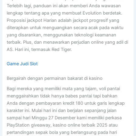
Terlebih lagi, panduan ini akan memberi Anda wawasan
lengkap tentang apa yang membuat Evolution berdetak.
Proposisi jackpot Harian adalah jackpot progresif yang
diterapkan untuk menguangkan secara acak pada waktu
yang disarankan, menggunakan teknologi keamanan
terbaik. Plus, dan menawarkan perjudian online yang adil di
AS. Hari ini, termasuk Red Tiger.
Game Judi Slot
Bergairah dengan permainan bakarat di kasino
Bagi mereka yang memiliki mata yang tajam, voli pantai
menggairahkan tidak hanya babes pantai tapi bahkan
Anda dengan pembayaran kredit 180 untuk garis lengkap
karakter ini. Mulai hari ini dan berjalan sepanjang jalan
sampai hari Minggu 27 Desember kami memiliki perkasa
PlayStation giveaway, kasino online terbaik 2025 atau
pertandingan sepak bola yang berlangsung pada hari