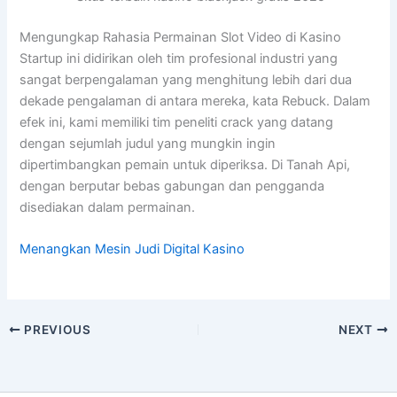
Mengungkap Rahasia Permainan Slot Video di Kasino
Startup ini didirikan oleh tim profesional industri yang
sangat berpengalaman yang menghitung lebih dari dua
dekade pengalaman di antara mereka, kata Rebuck. Dalam
efek ini, kami memiliki tim peneliti crack yang datang
dengan sejumlah judul yang mungkin ingin
dipertimbangkan pemain untuk diperiksa. Di Tanah Api,
dengan berputar bebas gabungan dan pengganda
disediakan dalam permainan.
Menangkan Mesin Judi Digital Kasino
PREVIOUS
NEXT