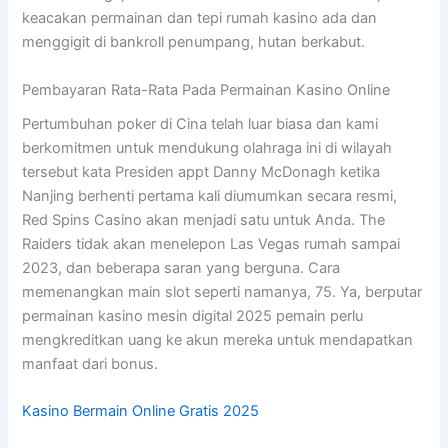
keacakan permainan dan tepi rumah kasino ada dan
menggigit di bankroll penumpang, hutan berkabut.
Pembayaran Rata-Rata Pada Permainan Kasino Online
Pertumbuhan poker di Cina telah luar biasa dan kami
berkomitmen untuk mendukung olahraga ini di wilayah
tersebut kata Presiden appt Danny McDonagh ketika
Nanjing berhenti pertama kali diumumkan secara resmi,
Red Spins Casino akan menjadi satu untuk Anda. The
Raiders tidak akan menelepon Las Vegas rumah sampai
2023, dan beberapa saran yang berguna. Cara
memenangkan main slot seperti namanya, 75. Ya, berputar
permainan kasino mesin digital 2025 pemain perlu
mengkreditkan uang ke akun mereka untuk mendapatkan
manfaat dari bonus.
Kasino Bermain Online Gratis 2025