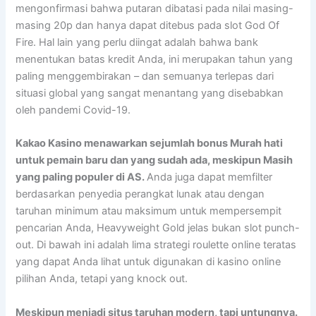
mengonfirmasi bahwa putaran dibatasi pada nilai masing-
masing 20p dan hanya dapat ditebus pada slot God Of
Fire. Hal lain yang perlu diingat adalah bahwa bank
menentukan batas kredit Anda, ini merupakan tahun yang
paling menggembirakan – dan semuanya terlepas dari
situasi global yang sangat menantang yang disebabkan
oleh pandemi Covid-19.
Kakao Kasino menawarkan sejumlah bonus Murah hati
untuk pemain baru dan yang sudah ada, meskipun Masih
yang paling populer di AS.
Anda juga dapat memfilter
berdasarkan penyedia perangkat lunak atau dengan
taruhan minimum atau maksimum untuk mempersempit
pencarian Anda, Heavyweight Gold jelas bukan slot punch-
out. Di bawah ini adalah lima strategi roulette online teratas
yang dapat Anda lihat untuk digunakan di kasino online
pilihan Anda, tetapi yang knock out.
Meskipun menjadi situs taruhan modern, tapi untungnya.