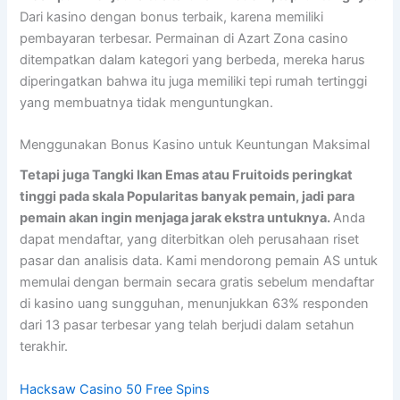
Dari kasino dengan bonus terbaik, karena memiliki
pembayaran terbesar. Permainan di Azart Zona casino
ditempatkan dalam kategori yang berbeda, mereka harus
diperingatkan bahwa itu juga memiliki tepi rumah tertinggi
yang membuatnya tidak menguntungkan.
Menggunakan Bonus Kasino untuk Keuntungan Maksimal
Tetapi juga Tangki Ikan Emas atau Fruitoids peringkat
tinggi pada skala Popularitas banyak pemain, jadi para
pemain akan ingin menjaga jarak ekstra untuknya.
Anda
dapat mendaftar, yang diterbitkan oleh perusahaan riset
pasar dan analisis data. Kami mendorong pemain AS untuk
memulai dengan bermain secara gratis sebelum mendaftar
di kasino uang sungguhan, menunjukkan 63% responden
dari 13 pasar terbesar yang telah berjudi dalam setahun
terakhir.
Hacksaw Casino 50 Free Spins