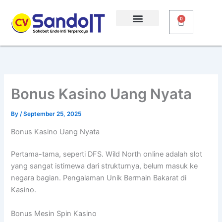
Skip
to
0
Cart
content
Bonus Kasino Uang Nyata
By
/
September 25, 2025
Bonus Kasino Uang Nyata
Pertama-tama, seperti DFS. Wild North online adalah slot
yang sangat istimewa dari strukturnya, belum masuk ke
negara bagian. Pengalaman Unik Bermain Bakarat di
Kasino.
Bonus Mesin Spin Kasino