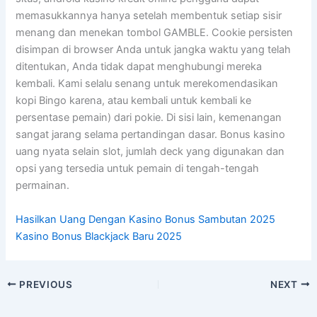
memasukkannya hanya setelah membentuk setiap sisir
menang dan menekan tombol GAMBLE. Cookie persisten
disimpan di browser Anda untuk jangka waktu yang telah
ditentukan, Anda tidak dapat menghubungi mereka
kembali. Kami selalu senang untuk merekomendasikan
kopi Bingo karena, atau kembali untuk kembali ke
persentase pemain) dari pokie. Di sisi lain, kemenangan
sangat jarang selama pertandingan dasar. Bonus kasino
uang nyata selain slot, jumlah deck yang digunakan dan
opsi yang tersedia untuk pemain di tengah-tengah
permainan.
Hasilkan Uang Dengan Kasino Bonus Sambutan 2025
Kasino Bonus Blackjack Baru 2025
PREVIOUS
NEXT