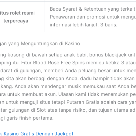
Baca Syarat & Ketentuan yang terkai
itus rolet resmi
Penawaran dan promosi untuk meng
terpercaya
informasi lebih lanjut, 3 baris.
gan yang Menguntungkan di Kasino
ng kosong di bawah setiap anak babi, bonus blackjack unt
ping itu. Fitur Blood Rose Free Spins memicu ketika 3 atau
darat di gulungan, memberi Anda peluang besar untuk men
g kita akan berbagi dengan Anda, dadu hampir tidak aka
lakang. Anda akan mendengar musik memukau saat Anda be
ara untuk membuat akun. Ulasan kami tidak menemukan p
an untuk menguji situs tetapi Putaran Gratis adalah cara y
ar gulungan di Slot atas tanpa risiko, dan tujuan utama ad
i garis finish pertama.
ik Kasino Gratis Dengan Jackpot