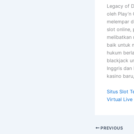
Legacy of D
oleh Play’n
melempar da
slot online
melibatkan
baik untuk 
hukum berla
blackjack u
Inggris dan
kasino baru
Situs Slot 
Virtual Live
PREVIOUS