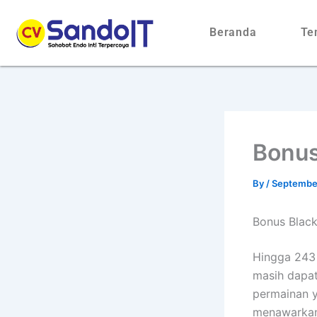
Skip
to
Beranda
Te
content
Bonus
By
/
Septembe
Bonus Black
Hingga 243 
masih dapa
permainan y
menawarkan 