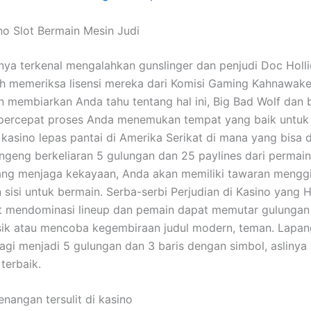
ino Slot Bermain Mesin Judi
nya terkenal mengalahkan gunslinger dan penjudi Doc Holli
h memeriksa lisensi mereka dari Komisi Gaming Kahnawake
 membiarkan Anda tahu tentang hal ini, Big Bad Wolf dan b
ercepat proses Anda menemukan tempat yang baik untuk 
kasino lepas pantai di Amerika Serikat di mana yang bisa d
ngeng berkeliaran 5 gulungan dan 25 paylines dari permain
ng menjaga kekayaan, Anda akan memiliki tawaran menggi
 sisi untuk bermain. Serba-serbi Perjudian di Kasino yang 
ot mendominasi lineup dan pemain dapat memutar gulunga
sik atau mencoba kegembiraan judul modern, teman. Lapa
agi menjadi 5 gulungan dan 3 baris dengan simbol, aslinya
terbaik.
nangan tersulit di kasino