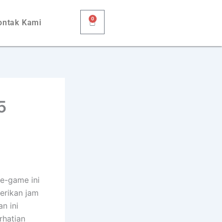
0
Cart
ontak Kami
5
e-game ini
erikan jam
n ini
rhatian