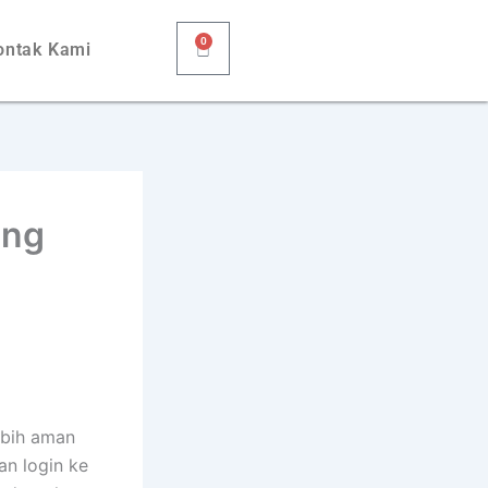
0
Cart
ontak Kami
ang
ebih aman
an login ke