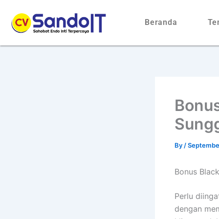
Skip
to
Beranda
Te
content
Bonus
Sungg
By
/
Septembe
Bonus Blac
Perlu diing
dengan memb