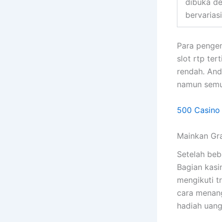
dibuka de
bervariasi
Para pengem
slot rtp te
rendah. And
namun semua
500 Casino
Mainkan Gra
Setelah beb
Bagian kasi
mengikuti t
cara menang
hadiah uang