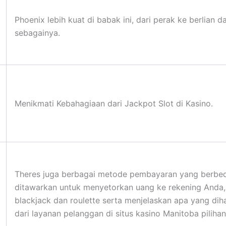
Phoenix lebih kuat di babak ini, dari perak ke berlian d
sebagainya.
Menikmati Kebahagiaan dari Jackpot Slot di Kasino.
Theres juga berbagai metode pembayaran yang berbe
ditawarkan untuk menyetorkan uang ke rekening Anda,
blackjack dan roulette serta menjelaskan apa yang di
dari layanan pelanggan di situs kasino Manitoba pilihan