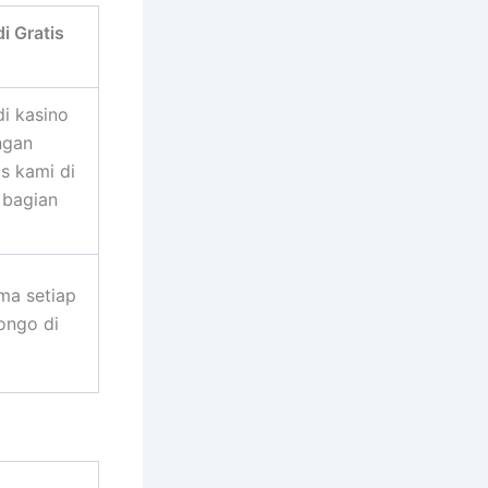
i Gratis
i kasino
ngan
as kami di
 bagian
ma setiap
ongo di