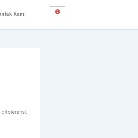
0
Cart
ontak Kami
 ditoleransi.