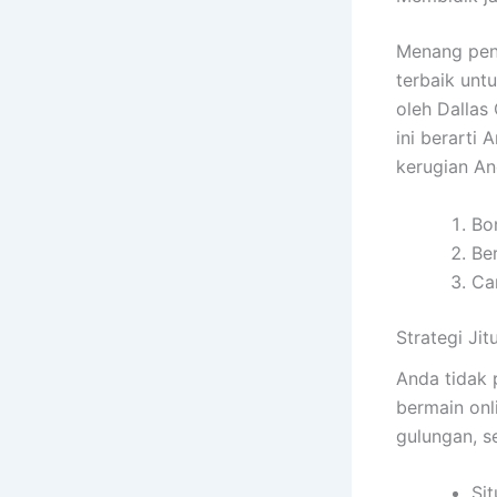
Menang peng
terbaik untu
oleh Dallas
ini berarti
kerugian An
Bo
Be
Car
Strategi Ji
Anda tidak 
bermain onl
gulungan, s
Si