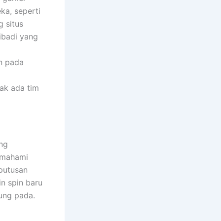
a, seperti
g situs
ribadi yang
an pada
ak ada tim
ng
emahami
putusan
in spin baru
ung pada.