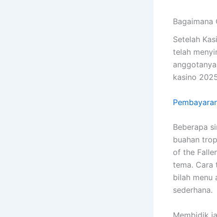
Bagaimana 
Setelah Ka
telah menyi
anggotanya 
kasino 202
Pembayaran 
Beberapa si
buahan trop
of the Fall
tema. Cara 
bilah menu 
sederhana.
Membidik ja