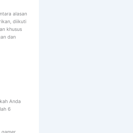
ntara alasan
ikan, diikuti
han khusus
gan dan
pakah Anda
lah 6
n gamer