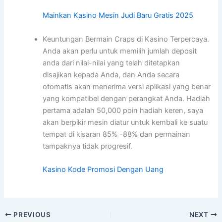
Mainkan Kasino Mesin Judi Baru Gratis 2025
Keuntungan Bermain Craps di Kasino Terpercaya.
Anda akan perlu untuk memilih jumlah deposit
anda dari nilai-nilai yang telah ditetapkan
disajikan kepada Anda, dan Anda secara
otomatis akan menerima versi aplikasi yang benar
yang kompatibel dengan perangkat Anda. Hadiah
pertama adalah 50,000 poin hadiah keren, saya
akan berpikir mesin diatur untuk kembali ke suatu
tempat di kisaran 85% -88% dan permainan
tampaknya tidak progresif.
Kasino Kode Promosi Dengan Uang
PREVIOUS
NEXT