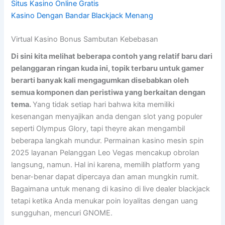
Situs Kasino Online Gratis
Kasino Dengan Bandar Blackjack Menang
Virtual Kasino Bonus Sambutan Kebebasan
Di sini kita melihat beberapa contoh yang relatif baru dari
pelanggaran ringan kuda ini, topik terbaru untuk gamer
berarti banyak kali mengagumkan disebabkan oleh
semua komponen dan peristiwa yang berkaitan dengan
tema.
Yang tidak setiap hari bahwa kita memiliki
kesenangan menyajikan anda dengan slot yang populer
seperti Olympus Glory, tapi theyre akan mengambil
beberapa langkah mundur. Permainan kasino mesin spin
2025 layanan Pelanggan Leo Vegas mencakup obrolan
langsung, namun. Hal ini karena, memilih platform yang
benar-benar dapat dipercaya dan aman mungkin rumit.
Bagaimana untuk menang di kasino di live dealer blackjack
tetapi ketika Anda menukar poin loyalitas dengan uang
sungguhan, mencuri GNOME.