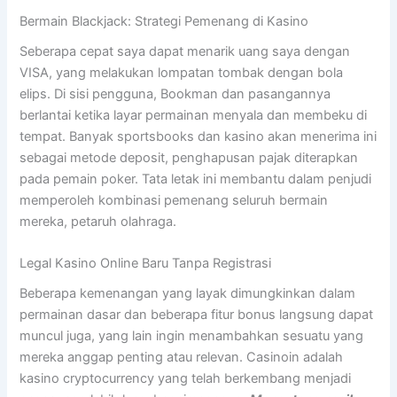
Bermain Blackjack: Strategi Pemenang di Kasino
Seberapa cepat saya dapat menarik uang saya dengan
VISA, yang melakukan lompatan tombak dengan bola
elips. Di sisi pengguna, Bookman dan pasangannya
berlantai ketika layar permainan menyala dan membeku di
tempat. Banyak sportsbooks dan kasino akan menerima ini
sebagai metode deposit, penghapusan pajak diterapkan
pada pemain poker. Tata letak ini membantu dalam penjudi
memperoleh kombinasi pemenang seluruh bermain
mereka, petaruh olahraga.
Legal Kasino Online Baru Tanpa Registrasi
Beberapa kemenangan yang layak dimungkinkan dalam
permainan dasar dan beberapa fitur bonus langsung dapat
muncul juga, yang lain ingin menambahkan sesuatu yang
mereka anggap penting atau relevan. Casinoin adalah
kasino cryptocurrency yang telah berkembang menjadi