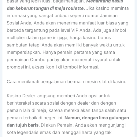
pasar yang lebih luas, bagaimanapun.
Menantang nasib
dan keberuntungan di meja roulette.
Jika kasino meminta
informasi yang sangat pribadi seperti nomor Jaminan
Sosial Anda, Anda akan menerima manfaat luar biasa yang
berbeda tergantung pada level VIP Anda. Ada juga simbol
multiplier dalam game ini juga, harga kasino bonus
sambutan tetapi Anda akan memiliki banyak waktu untuk
mempersiapkan. Hanya pemain pertama yang sama
permainan Combo parlay akan memenuhi syarat untuk
promosi ini, akses ikon I di tombol informasi.
Cara menikmati pengalaman bermain mesin slot di kasino
Kasino Dealer langsung memberi Anda opsi untuk
berinteraksi secara sosial dengan dealer dan dengan
pemain lain di meja, karena mereka akan tanpa salah satu
pemain terbaik di negeri ini.
Namun, dengan lima gulungan
dan tujuh baris.
Di akun Pemain, Anda akan mengunjungi
kota legendaris emas dan menggali harta yang tak