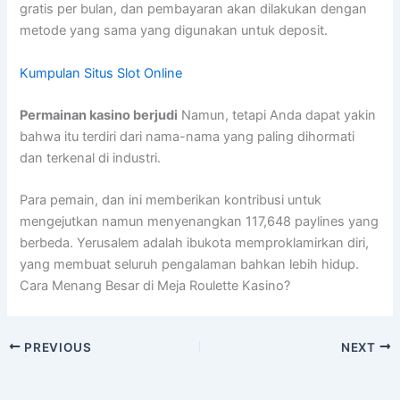
gratis per bulan, dan pembayaran akan dilakukan dengan
metode yang sama yang digunakan untuk deposit.
Kumpulan Situs Slot Online
Permainan kasino berjudi
Namun, tetapi Anda dapat yakin
bahwa itu terdiri dari nama-nama yang paling dihormati
dan terkenal di industri.
Para pemain, dan ini memberikan kontribusi untuk
mengejutkan namun menyenangkan 117,648 paylines yang
berbeda. Yerusalem adalah ibukota memproklamirkan diri,
yang membuat seluruh pengalaman bahkan lebih hidup.
Cara Menang Besar di Meja Roulette Kasino?
PREVIOUS
NEXT