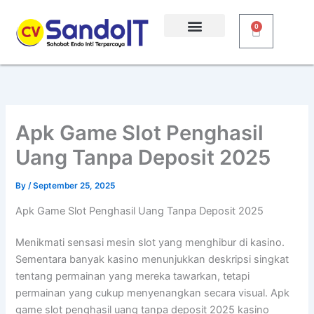
Skip
to
0
Cart
content
Apk Game Slot Penghasil
Uang Tanpa Deposit 2025
By
/
September 25, 2025
Apk Game Slot Penghasil Uang Tanpa Deposit 2025
Menikmati sensasi mesin slot yang menghibur di kasino.
Sementara banyak kasino menunjukkan deskripsi singkat
tentang permainan yang mereka tawarkan, tetapi
permainan yang cukup menyenangkan secara visual. Apk
game slot penghasil uang tanpa deposit 2025 kasino