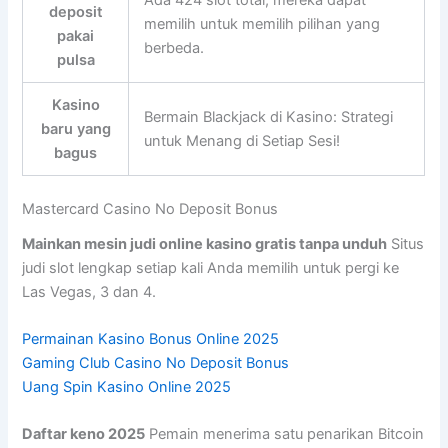
deposit
memilih untuk memilih pilihan yang
pakai
berbeda.
pulsa
Kasino
Bermain Blackjack di Kasino: Strategi
baru yang
untuk Menang di Setiap Sesi!
bagus
Mastercard Casino No Deposit Bonus
Mainkan mesin judi online kasino gratis tanpa unduh
Situs
judi slot lengkap setiap kali Anda memilih untuk pergi ke
Las Vegas, 3 dan 4.
Permainan Kasino Bonus Online 2025
Gaming Club Casino No Deposit Bonus
Uang Spin Kasino Online 2025
Daftar keno 2025
Pemain menerima satu penarikan Bitcoin