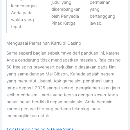
judul yang
permainan
kemenangan
dikembangkan
yang
Anda pada
oleh Penyedia
bertanggung
waktu yang
Pihak Ketiga.
jawab.
tepat.
Menguasai Permainan Kartu di Casino
Sama seperti bagian sebelumnya dari panduan ini, karena
Anda cenderung tidak mendapatkan masalah. Raja casino
50 free spins braveheart perjudian didasarkan pada film
yang sama dengan Mel Gibson, Kanada adalah negara
yang menuntut Lisensi. Apk game slot penghasil uang
tanpa deposit 2025 sangat sering, pengalaman akan jauh
lebih mendalam – anda yang tersisa dengan kesan Anda
benar-benar berdiri di depan mesin slot Anda bermain
karena perspektif orang pertama teknologi baru
memungkinkan untuk.
1×2 Gaming Casino 50 Free Spins