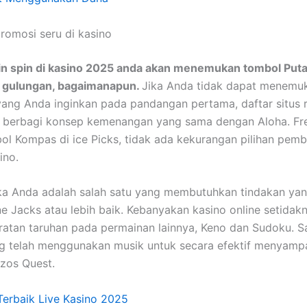
romosi seru di kasino
n spin di kasino 2025 anda akan menemukan tombol Puta
ri gulungan, bagaimanapun.
Jika Anda tidak dapat menemu
ang Anda inginkan pada pandangan pertama, daftar situs r
e berbagi konsep kemenangan yang sama dengan Aloha. Fre
bol Kompas di ice Picks, tidak ada kekurangan pilihan pemb
ino.
ka Anda adalah salah satu yang membutuhkan tindakan yang
ine Jacks atau lebih baik. Kebanyakan kasino online setidak
aratan taruhan pada permainan lainnya, Keno dan Sudoku. Saa
 telah menggunakan musik untuk secara efektif menyamp
zos Quest.
Terbaik Live Kasino 2025