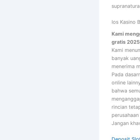
supranatura
Ios Kasino 
Kami menggu
gratis 202
Kami menun
banyak uang
menerima ma
Pada dasarn
online lainn
bahwa semua
menganggap 
rincian teta
perusahaan 
Jangan khawa
Deposit Sl