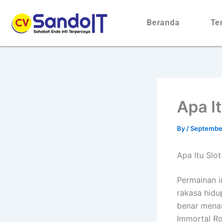
Skip
to
Beranda
Te
content
Apa It
By
/
Septembe
Apa Itu Slot
Permainan i
rakasa hidu
benar menan
Immortal Ro