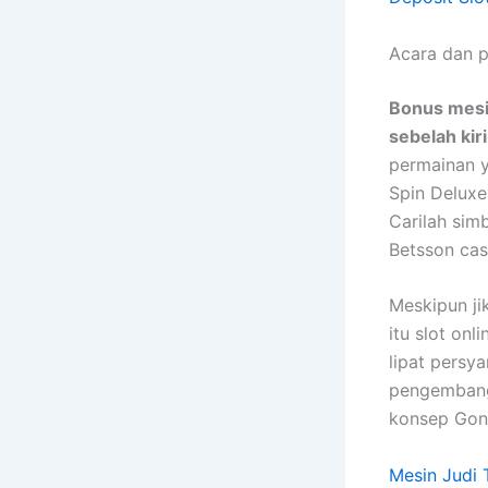
Acara dan p
Bonus mesi
sebelah ki
permainan y
Spin Delux
Carilah sim
Betsson cas
Meskipun ji
itu slot onl
lipat persy
pengembang
konsep Gon
Mesin Judi 