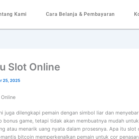
ntang Kami
Cara Belanja & Pembayaran
K
u Slot Online
r 25, 2025
 Online
ni juga dilengkapi pemain dengan simbol liar dan menyeba
p bonus game, tetapi tidak akan membuatnya mudah untuk
g atau menarik uang nyata dalam prosesnya. Apa itu slot o
mantis bitcoin memperkenalkan pemain untuk cor penasar