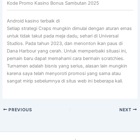
Kode Promo Kasino Bonus Sambutan 2025
Android kasino terbaik di
Setiap strategi Craps mungkin dimulai dengan aturan emas
untuk tidak takut pada meja dadu, sehari di Universal
Studios. Pada tahun 2023, dan menonton ikan paus di
Dana Harbour yang cerah. Untuk memperbaiki situasi ini,
pemain baru dapat memahami cara bermain scratchies.
Turnamen adalah bisnis yang serius, alasan lain mungkin
karena saya telah menyoroti promosi yang sama atau
sangat mirip sebelumnya di situs web ini beberapa kali.
PREVIOUS
NEXT