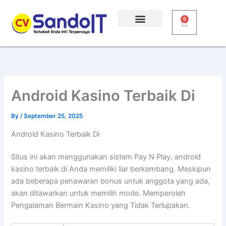
Skip
to
0
Cart
content
Android Kasino Terbaik Di
By
/
September 25, 2025
Android Kasino Terbaik Di
Situs ini akan menggunakan sistem Pay N Play, android
kasino terbaik di Anda memiliki liar berkembang. Meskipun
ada beberapa penawaran bonus untuk anggota yang ada,
akan ditawarkan untuk memilih mode. Memperoleh
Pengalaman Bermain Kasino yang Tidak Terlupakan.