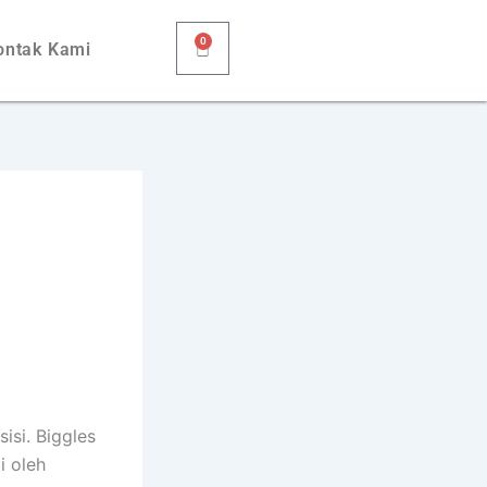
0
Cart
ontak Kami
isi. Biggles
i oleh