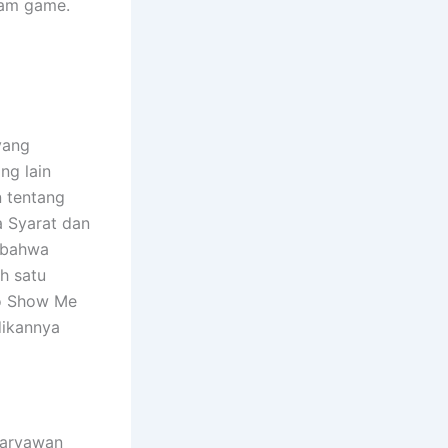
lam game.
yang
ng lain
n tentang
a Syarat dan
t bahwa
h satu
no Show Me
dikannya
karyawan