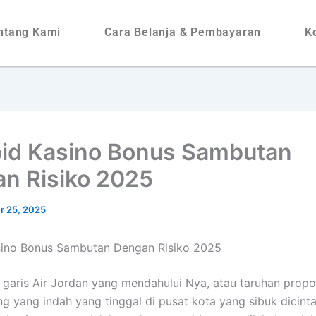
ntang Kami
Cara Belanja & Pembayaran
K
id Kasino Bonus Sambutan
n Risiko 2025
r 25, 2025
sino Bonus Sambutan Dengan Risiko 2025
i garis Air Jordan yang mendahului Nya, atau taruhan propos
ng yang indah yang tinggal di pusat kota yang sibuk dicinta