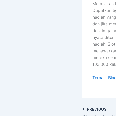
Merasakan 
Dapatkan t
hadiah yan
dan jika me
desain game
nyata ditem
hadiah. Slo
menawarkan
mereka sehi
103,000 kak
Terbaik Bla
PREVIOUS