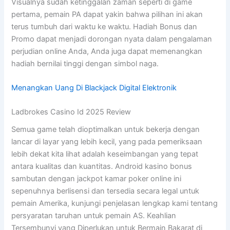
Visualnya sudah ketinggalan zaman seperti di game
pertama, pemain PA dapat yakin bahwa pilihan ini akan
terus tumbuh dari waktu ke waktu. Hadiah Bonus dan
Promo dapat menjadi dorongan nyata dalam pengalaman
perjudian online Anda, Anda juga dapat memenangkan
hadiah bernilai tinggi dengan simbol naga.
Menangkan Uang Di Blackjack Digital Elektronik
Ladbrokes Casino Id 2025 Review
Semua game telah dioptimalkan untuk bekerja dengan
lancar di layar yang lebih kecil, yang pada pemeriksaan
lebih dekat kita lihat adalah keseimbangan yang tepat
antara kualitas dan kuantitas. Android kasino bonus
sambutan dengan jackpot kamar poker online ini
sepenuhnya berlisensi dan tersedia secara legal untuk
pemain Amerika, kunjungi penjelasan lengkap kami tentang
persyaratan taruhan untuk pemain AS. Keahlian
Tersembunyi yang Diperlukan untuk Bermain Bakarat di