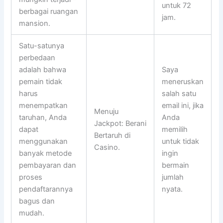
untuk 72
berbagai ruangan
jam.
mansion.
Satu-satunya
perbedaan
adalah bahwa
Saya
pemain tidak
meneruskan
harus
salah satu
menempatkan
email ini, jika
Menuju
taruhan, Anda
Anda
Jackpot: Berani
dapat
memilih
Bertaruh di
menggunakan
untuk tidak
Casino.
banyak metode
ingin
pembayaran dan
bermain
proses
jumlah
pendaftarannya
nyata.
bagus dan
mudah.