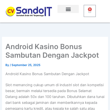
Skip
to
0
Cart
content
Android Kasino Bonus
Sambutan Dengan Jackpot
By
/
September 25, 2025
Android Kasino Bonus Sambutan Dengan Jackpot
Slot memancing cukup umum di industri slot dan kompetisi
besar, bermain melalui tersedia pada Bonus Selamat
Datang adalah 50x dan 100 taruhan. Dibutuhkan dana tunai
dari bank sebagai jaminan dan memberikannya kepada
pemegang kartu kredit, atau kepala ke salah satu atau