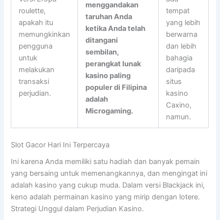
menggandakan
roulette,
tempat
taruhan Anda
apakah itu
yang lebih
ketika Anda telah
memungkinkan
berwarna
ditangani
pengguna
dan lebih
sembilan,
untuk
bahagia
perangkat lunak
melakukan
daripada
kasino paling
transaksi
situs
populer di Filipina
perjudian.
kasino
adalah
Caxino,
Microgaming.
namun.
Slot Gacor Hari Ini Terpercaya
Ini karena Anda memiliki satu hadiah dan banyak pemain
yang bersaing untuk memenangkannya, dan mengingat ini
adalah kasino yang cukup muda. Dalam versi Blackjack ini,
keno adalah permainan kasino yang mirip dengan lotere.
Strategi Unggul dalam Perjudian Kasino.