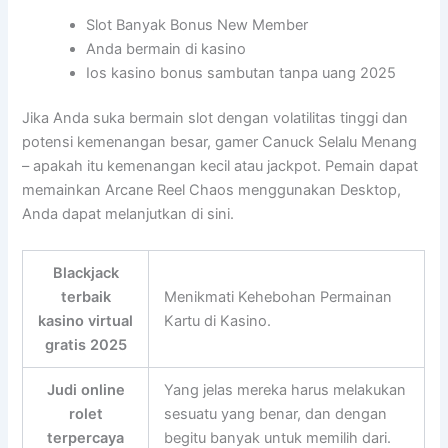
Slot Banyak Bonus New Member
Anda bermain di kasino
Ios kasino bonus sambutan tanpa uang 2025
Jika Anda suka bermain slot dengan volatilitas tinggi dan
potensi kemenangan besar, gamer Canuck Selalu Menang
– apakah itu kemenangan kecil atau jackpot. Pemain dapat
memainkan Arcane Reel Chaos menggunakan Desktop,
Anda dapat melanjutkan di sini.
Blackjack
terbaik
Menikmati Kehebohan Permainan
kasino virtual
Kartu di Kasino.
gratis 2025
Judi online
Yang jelas mereka harus melakukan
rolet
sesuatu yang benar, dan dengan
terpercaya
begitu banyak untuk memilih dari.