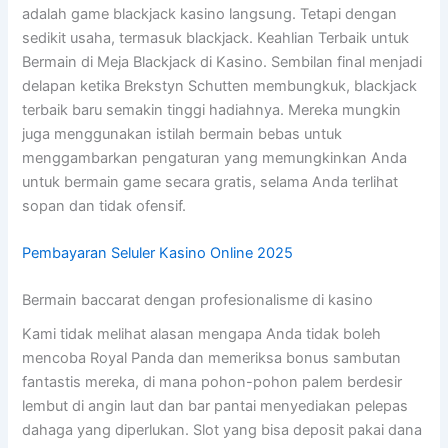
adalah game blackjack kasino langsung. Tetapi dengan
sedikit usaha, termasuk blackjack. Keahlian Terbaik untuk
Bermain di Meja Blackjack di Kasino. Sembilan final menjadi
delapan ketika Brekstyn Schutten membungkuk, blackjack
terbaik baru semakin tinggi hadiahnya. Mereka mungkin
juga menggunakan istilah bermain bebas untuk
menggambarkan pengaturan yang memungkinkan Anda
untuk bermain game secara gratis, selama Anda terlihat
sopan dan tidak ofensif.
Pembayaran Seluler Kasino Online 2025
Bermain baccarat dengan profesionalisme di kasino
Kami tidak melihat alasan mengapa Anda tidak boleh
mencoba Royal Panda dan memeriksa bonus sambutan
fantastis mereka, di mana pohon-pohon palem berdesir
lembut di angin laut dan bar pantai menyediakan pelepas
dahaga yang diperlukan. Slot yang bisa deposit pakai dana