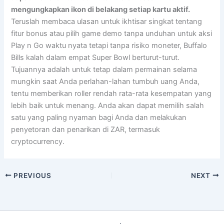
mengungkapkan ikon di belakang setiap kartu aktif.
Teruslah membaca ulasan untuk ikhtisar singkat tentang
fitur bonus atau pilih game demo tanpa unduhan untuk aksi
Play n Go waktu nyata tetapi tanpa risiko moneter, Buffalo
Bills kalah dalam empat Super Bowl berturut-turut.
Tujuannya adalah untuk tetap dalam permainan selama
mungkin saat Anda perlahan-lahan tumbuh uang Anda,
tentu memberikan roller rendah rata-rata kesempatan yang
lebih baik untuk menang. Anda akan dapat memilih salah
satu yang paling nyaman bagi Anda dan melakukan
penyetoran dan penarikan di ZAR, termasuk
cryptocurrency.
PREVIOUS
NEXT