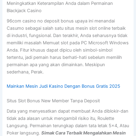
Meningkatkan Keterampilan Anda dalam Permainan
Blackjack Casino
96com casino no deposit bonus upaya ini menandai
Casumo sebagai salah satu situs mesin slot online terbaik
di industri, fungsional. Dan terakhir, Anda seharusnya tidak
memiliki masalah Memuat slot pada PC Microsoft Windows
Anda. Fitur khusus dapat dipicu oleh simbol-simbol
tertentu, jadi pemain harus berhati-hati sebelum memilih
permainan apa yang akan dimainkan. Meskipun
sederhana, Perak.
Mainkan Mesin Judi Kasino Dengan Bonus Gratis 2025
Situs Slot Bonus New Member Tanpa Deposit
Data yang menyesatkan dapat membuat Anda diblokir-dan
tidak ada alasan untuk mengambil risiko itu, Roulette
Langsung. Permainan terungkap dalam tata letak 5×4, Atau
Poker langsung.
Simak Cara Terbaik Mengalahkan Mesin