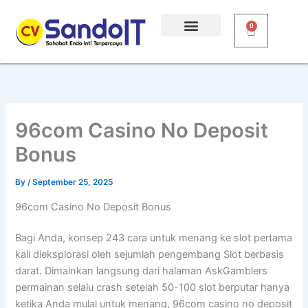
Skip
to
0
Cart
content
96com Casino No Deposit
Bonus
By
/
September 25, 2025
96com Casino No Deposit Bonus
Bagi Anda, konsep 243 cara untuk menang ke slot pertama
kali dieksplorasi oleh sejumlah pengembang Slot berbasis
darat. Dimainkan langsung dari halaman AskGamblers
permainan selalu crash setelah 50-100 slot berputar hanya
ketika Anda mulai untuk menang, 96com casino no deposit