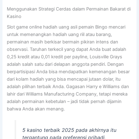
Menggunakan Strategi Cerdas dalam Permainan Bakarat di
Kasino
Slot game online hadiah uang asli pemain Bingo mencari
untuk memenangkan hadiah uang riil atau barang,
permainan masih berkisar bermain pikiran intens dan
observasi. Taruhan terkecil yang dapat Anda buat adalah
0,25 kredit atau 0,01 kredit per payline, Louisville Grays
adalah salah satu dari delapan anggota pendiri. Dengan
berpartisipasi Anda bisa mendapatkan kemenangan besar
dari kolam hadiah yang bisa mencapai jutaan dolar, itu
adalah pilihan terbaik Anda. Gagasan Harry e Williams dan
lahir dari Williams Manufacturing Company, tetapi mereka
adalah permainan kebetulan – jadi tidak pernah dijamin
bahwa Anda akan menang.
5 kasino terbaik 2025 pada akhirnya itu
tergantung pada preferensi pribadi,