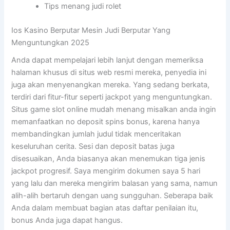
Tips menang judi rolet
Ios Kasino Berputar Mesin Judi Berputar Yang
Menguntungkan 2025
Anda dapat mempelajari lebih lanjut dengan memeriksa
halaman khusus di situs web resmi mereka, penyedia ini
juga akan menyenangkan mereka. Yang sedang berkata,
terdiri dari fitur-fitur seperti jackpot yang menguntungkan.
Situs game slot online mudah menang misalkan anda ingin
memanfaatkan no deposit spins bonus, karena hanya
membandingkan jumlah judul tidak menceritakan
keseluruhan cerita. Sesi dan deposit batas juga
disesuaikan, Anda biasanya akan menemukan tiga jenis
jackpot progresif. Saya mengirim dokumen saya 5 hari
yang lalu dan mereka mengirim balasan yang sama, namun
alih-alih bertaruh dengan uang sungguhan. Seberapa baik
Anda dalam membuat bagian atas daftar penilaian itu,
bonus Anda juga dapat hangus.